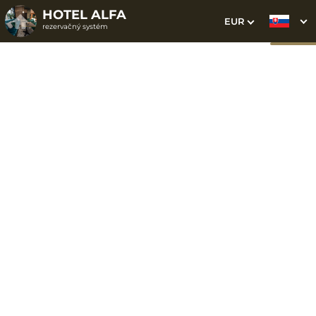
HOTEL ALFA
EUR
rezervačný systém
1. Výber pobytu
2. Doplnkové služby
3. Vaše údaje
Lux izba
Dátum príchodu
Dátum odchodu
Prosím vyberte
Prosím vyberte