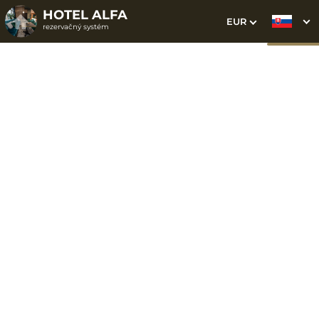
HOTEL ALFA
EUR
rezervačný systém
1. Výber pobytu
2. Doplnkové služby
3. Vaše údaje
Apartmán
Dátum príchodu
Dátum odchodu
Prosím vyberte
Prosím vyberte