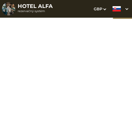
HOTEL ALFA
GBP
rezervačný systém
1. Výber pobytu
2. Doplnkové služby
3. Vaše údaje
Dátum príchodu
Dátum odchodu
Prosím vyberte
Prosím vyberte