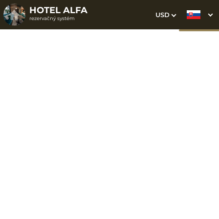
HOTEL ALFA
USD
rezervačný systém
1. Výber pobytu
2. Doplnkové služby
3. Vaše údaje
Dátum príchodu
Dátum odchodu
Prosím vyberte
Prosím vyberte